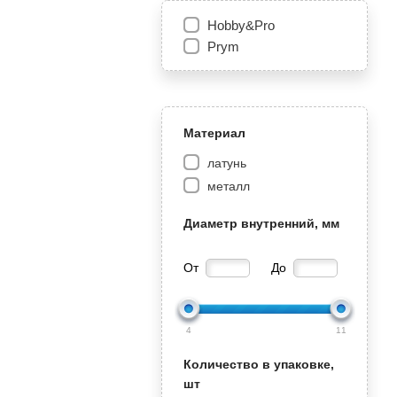
Hobby&Pro
Prym
Материал
латунь
металл
Диаметр внутренний, мм
От
До
4
11
Количество в упаковке,
шт