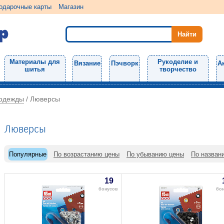
одарочные карты
Магазин
Материалы для
Рукоделие и
Вязание
Пэчворк
А
шитья
творчество
 одежды
/
Люверсы
Люверсы
Популярные
По возрастанию цены
По убыванию цены
По назван
19
бонусов
бо