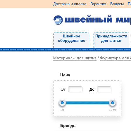
Доставка и оплата
Гарантия
Бонусы
П
Швейное
Принадлежности
оборудование
для шитья
Материалы для шитья
Фурнитура для
/
Цена
От
До
20
1060
Бренды