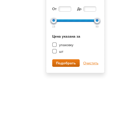
От
До
15
50
Цена указана за
упаковку
шт
Очистить