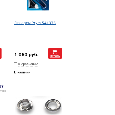
Люверсы Prym 541376
1 060
руб.
Купить
К сравнению
В наличии
17
нусов