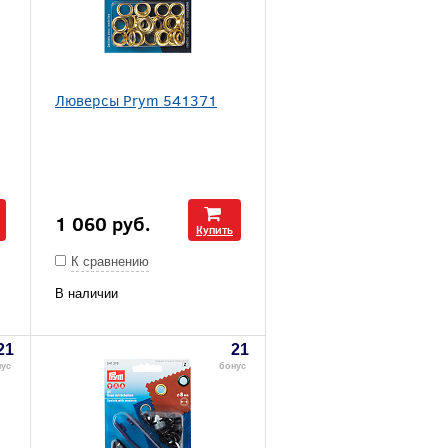
Люверсы Prym 541371
1 060
руб.
Купить
К сравнению
В наличии
21
21
нус
бонус