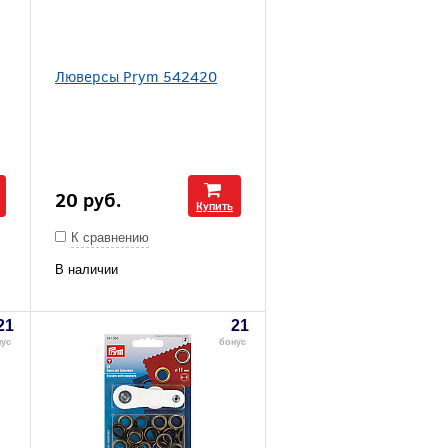
Люверсы Prym 542420
20
руб.
Купить
К сравнению
В наличии
21
21
нус
бонус