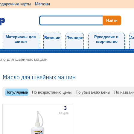
одарочные карты
Магазин
Материалы для
Рукоделие и
Вязание
Пэчворк
А
шитья
творчество
ло для швейных машин
Масло для швейных машин
Популярные
По возрастанию цены
По убыванию цены
По назван
3
бонуса