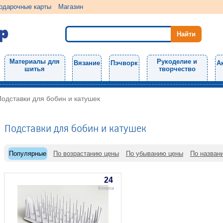
одарочные карты
Магазин
Материалы для
Рукоделие и
Вязание
Пэчворк
А
шитья
творчество
Подставки для бобин и катушек
Подставки для бобин и катушек
Популярные
По возрастанию цены
По убыванию цены
По назван
24
бонуса