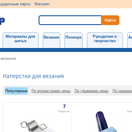
одарочные карты
Магазин
Материалы для
Рукоделие и
Вязание
Пэчворк
А
шитья
творчество
 вязания
Наперстки для вязания
Популярные
По возрастанию цены
По убыванию цены
По назван
7
бонусов
бо