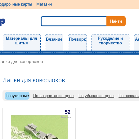
одарочные карты
Магазин
Материалы для
Рукоделие и
Вязание
Пэчворк
А
шитья
творчество
Лапки для коверлоков
Лапки для коверлоков
Популярные
По возрастанию цены
По убыванию цены
По назван
52
бонуса