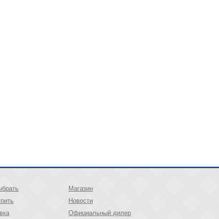
ыбрать
Магазин
упить
Новости
вка
Официальный дилер