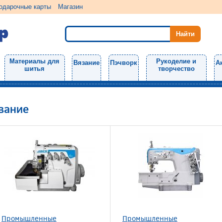
одарочные карты
Магазин
Материалы для
Рукоделие и
Вязание
Пэчворк
А
шитья
творчество
вание
Промышленные
Промышленные