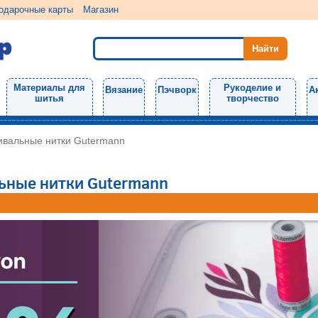
одарочные карты
Магазин
Материалы для
Рукоделие и
Вязание
Пэчворк
А
шитья
творчество
ивальные нитки Gutermann
ьные нитки Gutermann