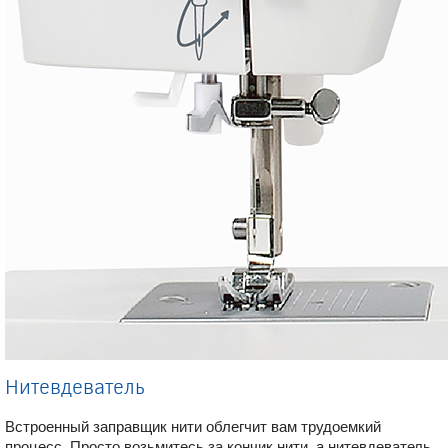
Нитевдеватель
Встроенный заправщик нити облегчит вам трудоемкий
процесс. Просто возьмитесь за кончик нити, а нитевдеватель